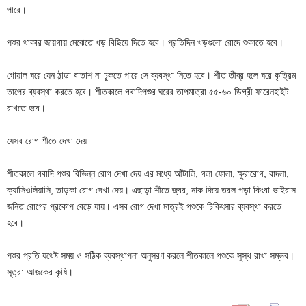
পারে।
পশুর থাকার জায়গায় মেঝেতে খড় বিছিয়ে দিতে হবে। প্রতিদিন খড়গুলো রোদে শুকাতে হবে।
গোয়াল ঘরে যেন ঠান্ডা বাতাশ না ঢুকতে পারে সে ব্যবস্থা নিতে হবে। শীত তীব্র হলে ঘরে কৃত্রিম
তাপের ব্যবস্থা করতে হবে। শীতকালে গবাদিপশুর ঘরের তাপমাত্রা ৫৫-৬০ ডিগ্রী ফারেনহাইট
রাখতে হবে।
যেসব রোগ শীতে দেখা দেয়
শীতকালে গবাদি পশুর বিভিন্ন রোগ দেখা দেয় এর মধ্যে আঁটালি, গলা ফোলা, ক্ষুরারোগ, বাদলা,
ক্যাসিওলিয়াসি, তাড়কা রোগ দেখা দেয়। এছাড়া শীতে জ্বর, নাক দিয়ে তরল পড়া কিংবা ভাইরাস
জনিত রোগের প্রকোপ বেড়ে যায়। এসব রোগ দেখা মাত্রই পশুকে চিকিৎসার ব্যবস্থা করতে
হবে।
পশুর প্রতি যথেষ্ট সময় ও সঠিক ব্যবস্থাপনা অনুসরণ করলে শীতকালে পশুকে সুস্থ রাখা সম্ভব।
সূত্র: আজকের কৃষি।