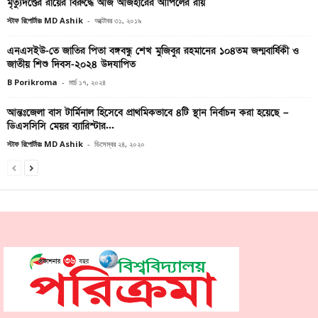
মৃত্যুদণ্ডের রায়ের বিরুদ্ধে আজ আজহারের আপিলের রায়
স্টাফ রিপোর্টারঃ MD Ashik
-
অক্টোবর ৩১, ২০১৯
এনএসইউ-তে জাতির পিতা বঙ্গবন্ধু শেখ মুজিবুর রহমানের ১০৪তম জন্মবার্ষিকী ও
জাতীয় শিশু দিবস-২০২৪ উদযাপিত
B Porikroma
-
মার্চ ১৭, ২০২৪
আন্তঃজেলা বাস টার্মিনাল হিসেবে প্রাথমিকভাবে ৪টি স্থান নির্বাচন করা হয়েছে –
ডিএসসিসি মেয়র ব্যারিস্টার...
স্টাফ রিপোর্টারঃ MD Ashik
-
ডিসেম্বর ২৪, ২০২০