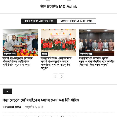
স্টাফ রিপোর্টারঃ MD Ashik
RELATED ARTICLES
MORE FROM AUTHOR
ক্যাম্পাস খবর
জাতীয়
ক্যাম্পাস খবর
জুলাই গণ-অভ্যুত্থান দিবসের
বাংলাদেশ শিশু একাডেমিতে
বাংলাদেশের ভবিষ্যৎ সুরক্ষা:
প্রতিযোগিতায় মেরীগোল্ড
জুলাই গণ-অভ্যুত্থান স্মরণে
নতুন ও পরিবর্তনশীল যুগে জাতীয়
আইডিয়াল স্কুলের সাফল্য
আলোচনা সভা ও সাংস্কৃতিক
নিরাপত্তা নিয়ে নতুন ভাবনা”
অনুষ্ঠান
জ
পদ্মা সেতুতে মোটরসাইকেল চলাচল চেয়ে করা রিট খারিজ
B Porikroma
-
জানুয়ারি ১৫, ২০২৩