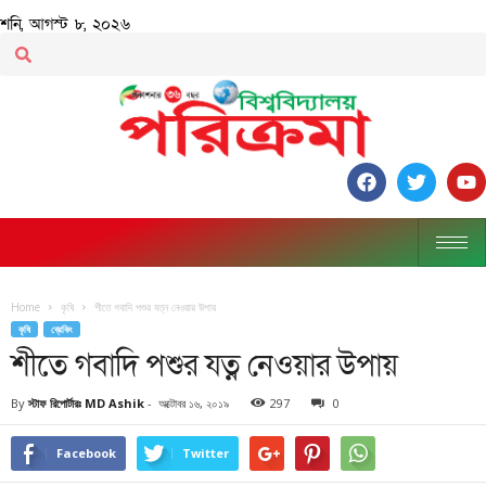
শনি, আগস্ট ৮, ২০২৬
Home
কৃষি
শীতে গবাদি পশুর যত্ন নেওয়ার উপায়
কৃষি
ব্রেকিং
শীতে গবাদি পশুর যত্ন নেওয়ার উপায়
By
স্টাফ রিপোর্টারঃ MD Ashik
-
অক্টোবর ১৬, ২০১৯
297
0
Facebook
Twitter