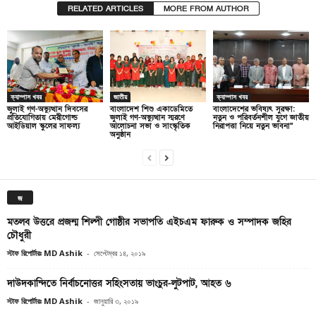
RELATED ARTICLES
MORE FROM AUTHOR
ক্যাম্পাস খবর
জাতীয়
ক্যাম্পাস খবর
জুলাই গণ-অভ্যুত্থান দিবসের
বাংলাদেশ শিশু একাডেমিতে
বাংলাদেশের ভবিষ্যৎ সুরক্ষা:
প্রতিযোগিতায় মেরীগোল্ড
জুলাই গণ-অভ্যুত্থান স্মরণে
নতুন ও পরিবর্তনশীল যুগে জাতীয়
আইডিয়াল স্কুলের সাফল্য
আলোচনা সভা ও সাংস্কৃতিক
নিরাপত্তা নিয়ে নতুন ভাবনা”
অনুষ্ঠান
জ
মতলব উত্তরে প্রজন্ম শিল্পী গোষ্ঠীর সভাপতি এইচএম ফারুক ও সম্পাদক জহির
চৌধুরী
স্টাফ রিপোর্টারঃ MD Ashik
-
সেপ্টেম্বর ১৪, ২০১৯
দাউদকান্দিতে নির্বাচনোত্তর সহিংসতায় ভাংচুর-লুটপাট, আহত ৬
স্টাফ রিপোর্টারঃ MD Ashik
-
জানুয়ারি ৩, ২০১৯