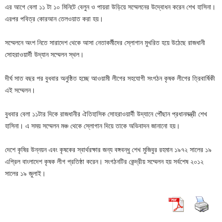
এর আগে বেলা ১১ টা ১০ মিনিটে বেলুন ও পায়রা উড়িয়ে সম্মেলনের উদ্বোধন করেন শেখ হাসিনা।
এরপর পবিত্র কোরআন তেলওয়াত করা হয়।
সম্মেলনে অংশ নিতে সারাদেশ থেকে আসা নেতাকর্মীদের স্লোগান মুখরিত হয়ে উঠেছে রাজধানী
সোহরাওয়ার্দী উদ্যান সম্মেলন স্থল।
দীর্ঘ সাত বছর পর বুধবার অনুষ্ঠিত হচ্ছে আওয়ামী লীগের সহযোগী সংগঠন কৃষক লীগের ত্রিবার্ষিকী
এই সম্মেলন।
বুধবার বেলা ১১টার দিকে রাজধানীর ঐতিহাসিক সোহরাওয়ার্দী উদ্যানে পৌঁছান প্রধানমন্ত্রী শেখ
হাসিনা। এ সময় সম্মেলন মঞ্চ থেকে স্লোগান দিয়ে তাকে অভিবাদন জানানো হয়।
দেশে কৃষির উন্নয়ন এবং কৃষকের স্বার্থরক্ষার জন্য বঙ্গবন্ধু শেখ মুজিবুর রহমান ১৯৭২ সালের ১৯
এপ্রিল বাংলাদেশ কৃষক লীগ প্রতিষ্ঠা করেন। সংগঠনটির কেন্দ্রীয় সম্মেলন হয় সর্বশেষ ২০১২
সালের ১৯ জুলাই।