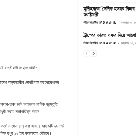
মুক্তিযোদ্ধা সৈনিক হত্যার বিচা
স্বরাষ্ট্রমন্ত্রী
স্টাফ রিপোর্টারঃ MD Ashik
-
নভেম্বর ৭, 
ট্রাম্পের ভারত সফর নিয়ে আল
স্টাফ রিপোর্টারঃ MD Ashik
-
জানুয়ারি ১৫,
টে যাত্রীবাহী জাহাজ সার্ভিস।
বাংলাদেশ অভ্যন্তরীণ নৌপরিবহন করপোরেশনের
াতা-ঢাকা রুটে চলাচলের সার্বিক প্রস্তুতি
 চৌধুরী সভায় সভাপতিত্ব করেন।
্থে এ সেবা চালু করা হচ্ছে। জাহাজটি ২৯ মার্চ
ুমানিক দুপুর ১২ টায় কলকাতায় পৌঁছবে।