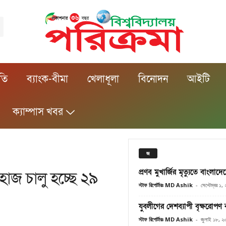
ীতি
ব্যাংক-বীমা
খেলাধূলা
বিনোদন
আইটি
ক্যাম্পাস খবর
জ
প্রণব মুখার্জির মৃত্যুতে বাংলাদেশ
হাজ চালু হচ্ছে ২৯
স্টাফ রিপোর্টারঃ MD Ashik
-
সেপ্টেম্বর ১,
যুবলীগের দেশব্যাপী বৃক্ষরোপণ ক
স্টাফ রিপোর্টারঃ MD Ashik
-
জুলাই ১৮, ২