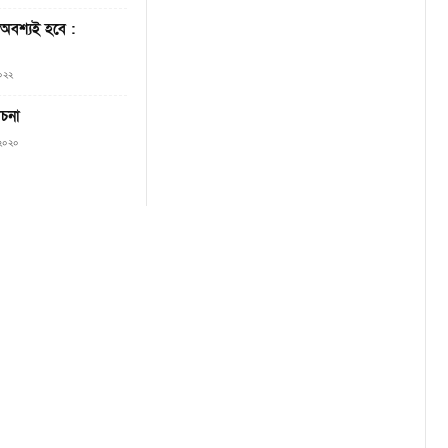
র অবশ্যই হবে :
২০২২
োচনা
 ২০২০