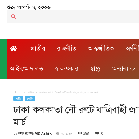
শুক্র, আগস্ট ৭, ২০২৬
জাতীয়
রাজনীতি
আন্তর্জাতিক
অর্থন
আইন/আদালত
স্বাক্ষাৎকার
স্বাস্থ্য
অন্যান্য
Home
জাতীয়
ঢাকা-কলকাতা নৌ-রুটে যাত্রিবাহী জাহাজ চালু হচ্ছে ২৯ মার্চ
জাতীয়
ব্রেকিং
ঢাকা-কলকাতা নৌ-রুটে যাত্রিবাহী জা
মার্চ
By
স্টাফ রিপোর্টারঃ MD Ashik
-
মার্চ ২০, ২০১৯
388
0