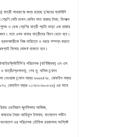
যাত্রী সাধারণের জন্য রয়েছে দু’জনের ফ্যামিলি
ম শ্রেণি সেমি ডাবল কেবিন সাত হাজার টাকা, ডিলাক্স
ং সুলভ ও ডেক শ্রেণির যাত্রী প্রতি ভাড়া এক হাজার
থাকবে। তবে এসব খাবার যাত্রীদের কিনে খেতে হবে।
ি ভ্রমণকারীকে নিজ দায়িত্বে ও খরচে সম্পন্ন করতে
অবশ্যই ভিসায় ঘোষণা থাকতে হবে।
বিআইডব্লিউটিসি’র পরিচালক (বাণিজ্যিক) এন এস
যাত্রী/প্রশাসন), শেখ মু. নাসিম (ফোন
লেদ নেওয়াজ (ফোন নম্বর ৯৬৬৯৪৭৮, মোবাইল নম্বর
৭৯৭৩, মোবাইল নম্বর ০১৭৫৩-৯৯০৮২৬) এর সাথে
যান রিয়ার এডমিরাল জুলফিকার আজিজ,
ক কমডোর সৈয়দ আরিফুল ইসলাম, বাংলাদেশ পর্যটন
 বাংলাদেশ এর পরিচালক তৌফিক রহমানসহ সংশ্লিষ্ট