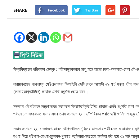
SHARE
Facebook
Twitter
বিশ্ববিদ্যায়ল পরিক্রমা ডেস্ক : পরীক্ষামূলকভাবে চালু হতে যাচ্ছে ঢাকা-কলকাতা-ঢাকা নৌ-রু
নারায়ণগঞ্জের পাগলাস্থ মেরিএন্ডারসন ভিআইপি জেটি থেকে আগামী ২৯ মার্চ সন্ধ্যা ৭টায় 
(বিআইডব্লিউটিসি) জাহাজ এমভি মধুমতি ছেড়ে যাবে।
মঙ্গলবার নৌপরিবহন মন্ত্রণালয়ের সভাকক্ষে বিআইডব্লিউটিসির জাহাজ এমভি মধুমতি ঢাকা-কলক
পর্যালোচনা সংক্রান্ত সভায় এসব তথ্য জানানো হয়। নৌপরিবহন প্রতিমন্ত্রী খালিদ মাহমুদ
সভায় জানানো হয়, বাংলাদেশ-ভারত নৌপ্রটোকল চুক্তির আওতায় পর্যটকদের যাতায়াতের সুবিধার
রওনা দিয়ে বরিশাল-মোংলা-সুন্দরবন-খুলনার আন্টিহারা-ভারতের হলদিয়া রুট হয়ে ৩১ মার্চ আন