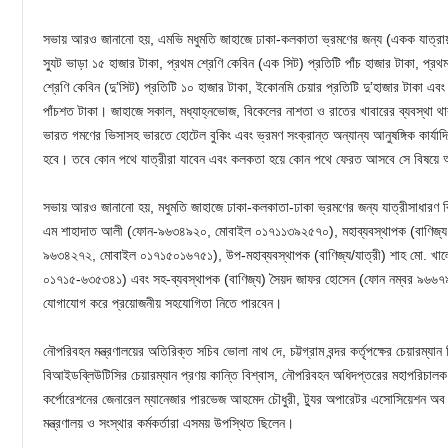
সভায় আরও জানানো হয়, এমভি মধুমতি জাহাজে ঢাকা-কলকাতা ভ্রমণের জন্য (একক যাত্রায়) 
স্যুট ভাড়া ১৫ হাজার টাকা, প্রথম শ্রেণি কেবিন (এক সিট) প্রতিটি পাঁচ হাজার টাকা, প্রথ
শ্রেণি কেবিন (দু’সিট) প্রতিটি ১০ হাজার টাকা, ইকোনমি চেয়ার প্রতিটি দু’হাজার টাকা এব
পাঁচশত টাকা। জাহাজে সকাল, মধ্যাহ্নভোজ, বিকেলের নাশতা ও রাতের খাবারের ব্যবস্থা 
ভারত গমণের ভিসাসহ ভারতে হোটেল বুকিং এবং ভ্রমণ সংক্রান্ত অন্যান্য আনুষঙ্গিক কার্যাদ
হবে। তবে কোন পথে যাত্রীরা যাবেন এবং কলকতা হয়ে কোন পথে ফেরত আসবে সে বিষয়ে 
সভায় আরও জানানো হয়, মধুমতি জাহাজে ঢাকা-কলকাতা-ঢাকা ভ্রমণের জন্য যাত্রীসাধারণ 
এম শাহাদাত আলী (ফোন-৯৬৩৪৯২০, মোবাইল ০১৭১১৩৯২৫৭০), মহাব্যবস্থাপক (বাণিজ্য ও 
৯৬৩৪২৭২, মোবাইল ০১৭১৫০১৬৭৫১), উপ-মহাব্যবস্থাপক (বাণিজ্য/যাত্রী) শাহ মো. খা
০১৭১৫-৬৩৫৩৪১) এবং সহ-ব্যবস্থাপক (বাণিজ্য) সৈয়দ জাফর হোসেন (ফোন নম্বর ৯৬৬
যোগাযোগ করে প্রয়োজনীয় সহযোগিতা নিতে পারবেন।
নৌপরিবহন মন্ত্রণালয়ের অতিরিক্ত সচিব ভোলা নাথ দে, চট্টগ্রাম বন্দর কর্তৃপক্ষের চেয়ারম্
বিআইডব্লিউটিসির চেয়ারম্যান প্রণয় কান্তি বিশ্বাস, নৌপরিবহন অধিদপ্তরের মহাপরিচাল
কর্পোরেশনের জেনারেল ম্যানেজার পারভেজ আহমেদ চৌধুরী, ট্যুর অপারেটর এসোসিয়েশন অব
মন্ত্রণালয় ও সংস্থার কর্মকর্তারা এসময় উপস্থিত ছিলেন।