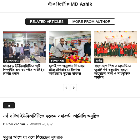
স্টাফ রিপোর্টারঃ MD Ashik
RELATED ARTICLES
MORE FROM AUTHOR
ক্যাম্পাস খবর
ক্যাম্পাস খবর
জাতীয়
মানারাত ইউনিভার্সিটিতে আট
জুলাই গণ-অভ্যুত্থান দিবসের
বাংলাদেশ শিশু একাডেমিতে
শিক্ষার্থীর অন-ক্যাম্পাস পার্টটাইম
প্রতিযোগিতায় মেরীগোল্ড
জুলাই গণ-অভ্যুত্থান স্মরণে
চাকরি প্রদান
আইডিয়াল স্কুলের সাফল্য
আলোচনা সভা ও সাংস্কৃতিক
অনুষ্ঠান
জ
নর্থ সাউথ ইউনিভার্সিটিতে ২৩তম সমাবর্তন ভার্চুয়ালি অনুষ্ঠিত
B Porikroma
-
সেপ্টেম্বর ১৩, ২০২১
মৃত্যুর আগে যা বলে গিয়েছেন নুসরাত