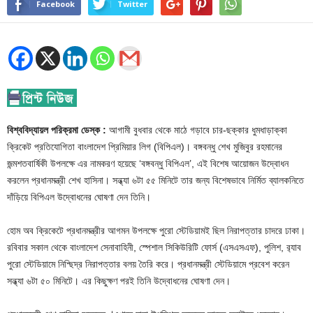
Facebook
Twitter
বিশ্ববিদ্যায়ল পরিক্রমা ডেস্ক :
আগামী বুধবার থেকে মাঠে গড়াবে চার-ছক্কার ধুমধাড়াক্কা
ক্রিকেট প্রতিযোগিতা বাংলাদেশ প্রিমিয়ার লিগ (বিপিএল)। বঙ্গবন্ধু শেখ মুজিবুর রহমানের
জন্মশতবার্ষিকী উপলক্ষে এর নামকরণ হয়েছে ‘বঙ্গবন্ধু বিপিএল’, এই বিশেষ আয়োজন উদ্বোধন
করলেন প্রধানমন্ত্রী শেখ হাসিনা। সন্ধ্যা ৬টা ৫৫ মিনিটে তার জন্য বিশেষভাবে নির্মিত ব্যালকনিতে
দাঁড়িয়ে বিপিএল উদ্বোধনের ঘোষণা দেন তিনি।
হোম অব ক্রিকেটে প্রধানমন্ত্রীর আগমন উপলক্ষে পুরো স্টেডিয়ামই ছিল নিরাপত্তার চাদরে ঢাকা।
রবিবার সকাল থেকে বাংলাদেশ সেনাবাহিনী, স্পেশাল সিকিউরিটি ফোর্স (এসএসএফ), পুলিশ, র‌্যাব
পুরো স্টেডিয়ামে নিশ্ছিদ্র নিরাপত্তার বলয় তৈরি করে। প্রধানমন্ত্রী স্টেডিয়ামে প্রবেশ করেন
সন্ধ্যা ৬টা ৫০ মিনিটে। এর কিছুক্ষণ পরই তিনি উদ্বোধনের ঘোষণা দেন।