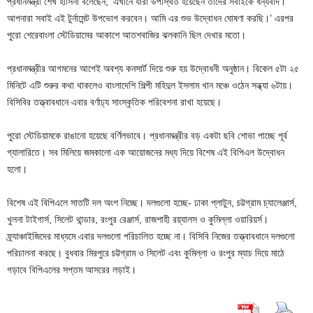
প্রধানমন্ত্রী শেখ হাসিনা বলেছেন, ‘এখানে যারা উপস্থিত হয়েছেন তাদের সবাইকে ধন্যবাদ।
আপনারা সবাই এই টুর্নামেন্ট উপভোগ করবেন। আমি এর শুভ উদ্বোধন ঘোষণা করছি।’ এরপর
পুরো শেরেবাংলা স্টেডিয়ামের আকাশে আতশবাজির ঝলকানি ছিল দেখার মতো।
প্রধানমন্ত্রীর আগমনের আগেই অবশ্য কনসার্ট দিয়ে শুরু হয় উদ্বোধনী অনুষ্ঠান। বিকেল ৫টা ২৫
মিনিটে এটি শুরুর কথা থাকলেও বাংলাদেশি শিল্পী মহিদুল ইসলাম খান মঞ্চে ওঠেন সন্ধ্যা ৬টায়।
বিসিবির তত্ত্বাবধানে এবার বর্ণাঢ্য সাংস্কৃতিক পরিবেশনা রাখা হয়েছে।
পুরো স্টেডিয়ামকে রাঙানো হয়েছে বর্ণিলভাবে। প্রধানমন্ত্রীর বড় একটা ছবি শোভা পাচ্ছে পূর্ব
গ্যালারিতে। সব মিলিয়ে জমকালো এক আয়োজনের মধ্য দিয়ে বিশেষ এই বিপিএল উদ্বোধন
হলো।
বিশেষ এই বিপিএলে সাতটি দল অংশ নিচ্ছে। দলগুলো হচ্ছে- ঢাকা প্লাটুন, চট্টগ্রাম চ্যালেঞ্জার্স,
খুলনা টাইগার্স, সিলেট থান্ডার, রংপুর রেঞ্জার্স, রাজশাহী রয়্যালস ও কুমিল্লা ওয়ারিয়র্স।
ফ্র্যাঞ্চাইজিদের মাধ্যমে এবার দলগুলো পরিচালিত হচ্ছে না। বিসিবি নিজের তত্ত্বাবধানে দলগুলো
পরিচালনা করছে। বুধবার মিরপুরে চট্টগ্রাম ও সিলেট এবং কুমিল্লা ও রংপুর ম্যাচ দিয়ে মাঠে
গড়াবে বিপিএলের সপ্তম আসরের লড়াই।