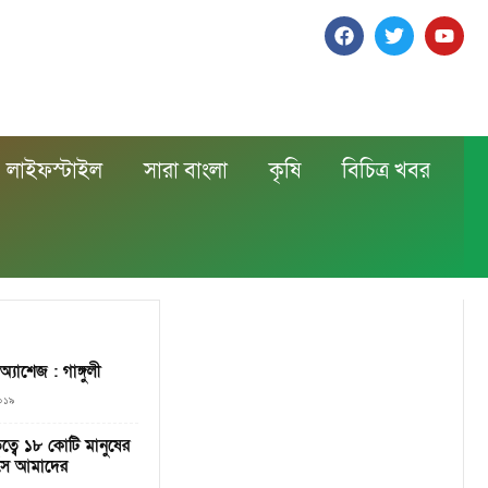
লাইফস্টাইল
সারা বাংলা
কৃষি
বিচিত্র খবর
অ্যাশেজ : গাঙ্গুলী
০১৯
েতৃত্বে ১৮ কোটি মানুষের
়াসে আমাদের