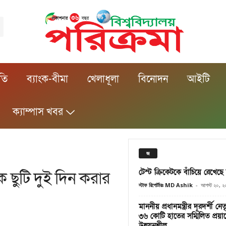
ীতি
ব্যাংক-বীমা
খেলাধূলা
বিনোদন
আইটি
ক্যাম্পাস খবর
জ
টেস্ট ক্রিকেটকে বাঁচিয়ে রেখেছে 
াহিক ছুটি দুই দিন করার
স্টাফ রিপোর্টারঃ MD Ashik
-
আগস্ট ২০, ২
মাননীয় প্রধানমন্ত্রীর দূরদর্শী ন
৩৬ কোটি হাতের সম্মিলিত প্রয
উন্নয়নশীল...