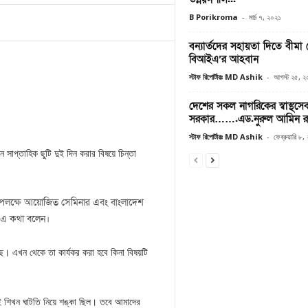
B Porikroma
-
মার্চ ৭, ২০২১
বন্যার্তদের সহায়তা দিতে বীমা 
বিআইএ’র আহবান
স্টাফ রিপোর্টারঃ MD Ashik
-
আগস্ট ২৫, ২
দেশের সকল নাগরিকের স্বাস্থসে
সরকার…….এড.নুরুল আমিন র
স্টাফ রিপোর্টারঃ MD Ashik
-
ফেব্রুয়ারি ৮
ঠানে সাপ্তাহিক ছুটি দুই দিন করার বিষয়ে চিন্তা
 উপলক্ষে আয়োজিত সেমিনার এবং বাংলাদেশ
ি এ কথা বলেন।
থাকছে। এখন থেকে তা কার্যকর করা হবে কিনা বিষয়টি
াই শিখন ঘাটতি নিয়ে শঙ্কা ছিল। তবে আমাদের