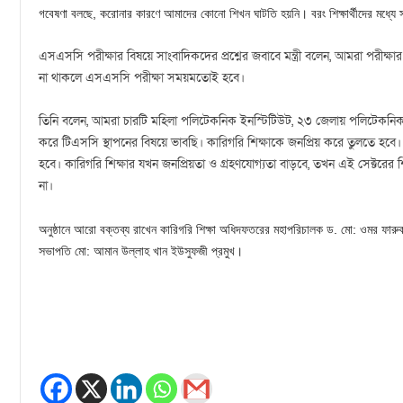
গবেষণা বলছে, করোনার কারণে আমাদের কোনো শিখন ঘাটতি হয়নি। বরং শিক্ষার্থীদের মধ্যে স
এসএসসি পরীক্ষার বিষয়ে সাংবাদিকদের প্রশ্নের জবাবে মন্ত্রী বলেন, আমরা পরীক্ষার
না থাকলে এসএসসি পরীক্ষা সময়মতোই হবে।
তিনি বলেন, আমরা চারটি মহিলা পলিটেকনিক ইনস্টিটিউট, ২৩ জেলায় পলিটেকনিক
করে টিএসসি স্থাপনের বিষয়ে ভাবছি। কারিগরি শিক্ষাকে জনপ্রিয় করে তুলতে হবে। এ 
হবে। কারিগরি শিক্ষার যখন জনপ্রিয়তা ও গ্রহণযোগ্যতা বাড়বে, তখন এই সেক্টরের শি
না।
অনুষ্ঠানে আরো বক্তব্য রাখেন কারিগরি শিক্ষা অধিদফতরের মহাপরিচালক ড. মো: ওমর ফারু
সভাপতি মো: আমান উল্লাহ খান ইউসুফজী প্রমুখ।