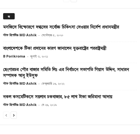
জ
মসজিদে বিস্ফোরণে দগ্ধদের সর্বোচ্চ চিকিৎসা দেওয়ার নির্দেশ প্রধানমন্ত্রীর
স্টাফ রিপোর্টারঃ MD Ashik
-
সেপ্টেম্বর ৫, ২০২০
বাংলাদেশকে টিকা প্রদানের কারণ জানালেন যুক্তরাষ্ট্রের পররাষ্ট্রমন্ত্রী
B Porikroma
-
জুলাই ৩, ২০২১
ছেংগারচর পৌর বাজার সমিতি লিঃ এর নির্বাচনে সভাপতি গিয়াস উদ্দিন, সাধারন
সম্পাদক আবু ইউসুফ
স্টাফ রিপোর্টারঃ MD Ashik
-
ফেব্রুয়ারি ১৬, ২০২২
নকল কসমেটিকসে সয়লাব চকবাজার, ৮৫ লাখ টাকা জরিমানা আদায়
স্টাফ রিপোর্টারঃ MD Ashik
-
মে ২৬, ২০১৯