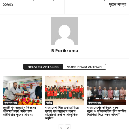
১১৬৫১
মৃতের সংখ্যা
B Porikroma
RELATED ARTICLES
MORE FROM AUTHOR
ক্যাম্পাস খবর
জাতীয়
ক্যাম্পাস খবর
জুলাই গণ-অভ্যুত্থান দিবসের
বাংলাদেশ শিশু একাডেমিতে
বাংলাদেশের ভবিষ্যৎ সুরক্ষা:
প্রতিযোগিতায় মেরীগোল্ড
জুলাই গণ-অভ্যুত্থান স্মরণে
নতুন ও পরিবর্তনশীল যুগে জাতীয়
আইডিয়াল স্কুলের সাফল্য
আলোচনা সভা ও সাংস্কৃতিক
নিরাপত্তা নিয়ে নতুন ভাবনা”
অনুষ্ঠান