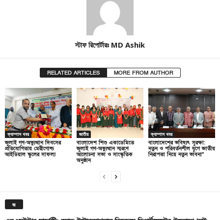
স্টাফ রিপোর্টারঃ MD Ashik
RELATED ARTICLES
MORE FROM AUTHOR
ক্যাম্পাস খবর
জাতীয়
ক্যাম্পাস খবর
জুলাই গণ-অভ্যুত্থান দিবসের
বাংলাদেশ শিশু একাডেমিতে
বাংলাদেশের ভবিষ্যৎ সুরক্ষা:
প্রতিযোগিতায় মেরীগোল্ড
জুলাই গণ-অভ্যুত্থান স্মরণে
নতুন ও পরিবর্তনশীল যুগে জাতীয়
আইডিয়াল স্কুলের সাফল্য
আলোচনা সভা ও সাংস্কৃতিক
নিরাপত্তা নিয়ে নতুন ভাবনা”
অনুষ্ঠান
জ