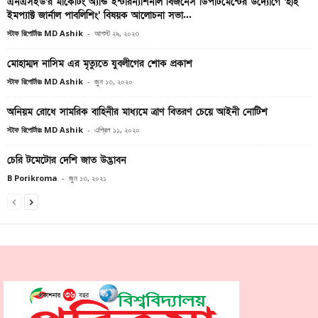
এনএসইউ’র মার্কেটিং অ্যান্ড ইন্টারন্যাশনাল বিজনেস ডিপার্টমেন্টের উদ্যোগে ‘হাই
ইমপ্যাক্ট জার্নাল পাবলিশিং’ বিষয়ক আলোচনা সভা...
স্টাফ রিপোর্টারঃ MD Ashik
-
আগস্ট ২৯, ২০২৩
মােহাম্মদ নাসিম এর মৃত্যুতে যুবলীগের শােক প্রকাশ
স্টাফ রিপোর্টারঃ MD Ashik
-
জুন ১৩, ২০২০
অনিয়ম রোধে সামরিক বাহিনীর মাধ্যমে ত্রাণ বিতরণ চেয়ে আইনী নোটিশ
স্টাফ রিপোর্টারঃ MD Ashik
-
এপ্রিল ১১, ২০২০
চেরি টমেটোর দেশি জাত উদ্ভাবন
B Porikroma
-
জুন ১৩, ২০২১