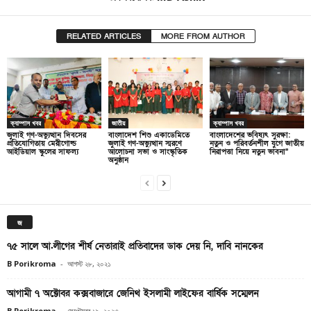
RELATED ARTICLES
MORE FROM AUTHOR
ক্যাম্পাস খবর
জাতীয়
ক্যাম্পাস খবর
জুলাই গণ-অভ্যুত্থান দিবসের
বাংলাদেশ শিশু একাডেমিতে
বাংলাদেশের ভবিষ্যৎ সুরক্ষা:
প্রতিযোগিতায় মেরীগোল্ড
জুলাই গণ-অভ্যুত্থান স্মরণে
নতুন ও পরিবর্তনশীল যুগে জাতীয়
আইডিয়াল স্কুলের সাফল্য
আলোচনা সভা ও সাংস্কৃতিক
নিরাপত্তা নিয়ে নতুন ভাবনা”
অনুষ্ঠান
জ
৭৫ সালে আ.লীগের শীর্ষ নেতারাই প্রতিবাদের ডাক দেয় নি, দাবি নানকের
B Porikroma
-
আগস্ট ২৮, ২০২১
আগামী ৭ অক্টোবর কক্সবাজারে জেনিথ ইসলামী লাইফের বার্ষিক সম্মেলন
B Porikroma
-
সেপ্টেম্বর ১৯, ২০২৩