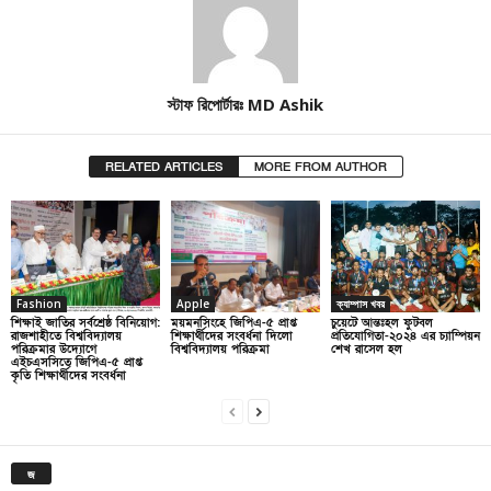
স্টাফ রিপোর্টারঃ MD Ashik
RELATED ARTICLES
MORE FROM AUTHOR
Fashion
Apple
ক্যাম্পাস খবর
শিক্ষাই জাতির সর্বশ্রেষ্ঠ বিনিয়োগ:
ময়মনসিংহে জিপিএ-৫ প্রাপ্ত
চুয়েটে আন্তঃহল ফুটবল
রাজশাহীতে বিশ্ববিদ্যালয়
শিক্ষার্থীদের সংবর্ধনা দিলো
প্রতিযোগিতা-২০২৪ এর চ্যাম্পিয়ন
পরিক্রমার উদ্যোগে
বিশ্ববিদ্যালয় পরিক্রমা
শেখ রাসেল হল
এইচএসসিতে জিপিএ-৫ প্রাপ্ত
কৃতি শিক্ষার্থীদের সংবর্ধনা
জ