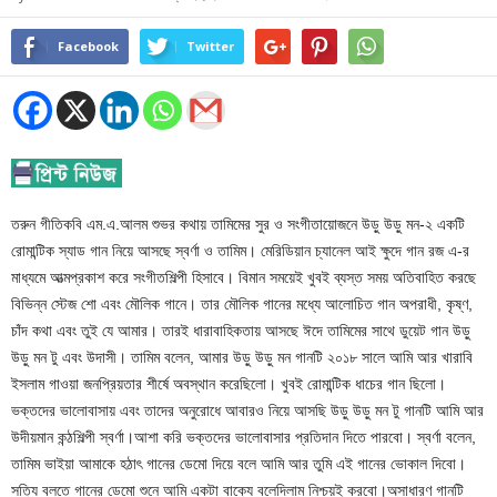
Facebook
Twitter
তরুন গীতিকবি এম.এ.আলম শুভর কথায় তামিমের সুর ও সংগীতায়োজনে উড়ু উড়ু মন-২ একটি
রোমান্টিক স্যাড গান নিয়ে আসছে স্বর্ণা ও তামিম। মেরিডিয়ান চ্যানেল আই ক্ষুদে গান রজ এ-র
মাধ্যমে আত্মপ্রকাশ করে সংগীতশিল্পী হিসাবে। বিমান সময়েই খুবই ব্যস্ত সময় অতিবাহিত করছে
বিভিন্ন স্টেজ শো এবং মৌলিক গানে। তার মৌলিক গানের মধ্যে আলোচিত গান অপরাধী, কৃষ্ণ,
চাঁদ কথা এবং তুই যে আমার। তারই ধারাবাহিকতায় আসছে ঈদে তামিমের সাথে ডুয়েট গান উড়ু
উড়ু মন টু এবং উদাসী। তামিম বলেন, আমার উড়ু উড়ু মন গানটি ২০১৮ সালে আমি আর খারাবি
ইসলাম গাওয়া জনপ্রিয়তার শীর্ষে অবস্থান করেছিলো। খুবই রোমান্টিক ধাচের গান ছিলো।
ভক্তদের ভালোবাসায় এবং তাদের অনুরোধে আবারও নিয়ে আসছি উড়ু উড়ু মন টু গানটি আমি আর
উদীয়মান কন্ঠশিল্পী স্বর্ণা।আশা করি ভক্তদের ভালোবাসার প্রতিদান দিতে পারবো। স্বর্ণা বলেন,
তামিম ভাইয়া আমাকে হঠাৎ গানের ডেমো দিয়ে বলে আমি আর তুমি এই গানের ভোকাল দিবো।
সত্যি বলতে গানের ডেমো শুনে আমি একটা বাক্যে বলেদিলাম নিশ্চয়ই করবো।অসাধারণ গানটি