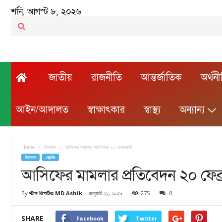
শনি, আগস্ট ৮, ২০২৬
জাতীয়
রাজনীতি
আন্তর্জাতিক
অর্থন
আইন/আদালত
স্বাক্ষাৎকার
স্বাস্থ্য
অন্যান্য
Home
বিনোদন
আসিফের মামলার প্রতিবেদন ২০ ফেব্রুয়ারি
বিনোদন
ব্রেকিং
আসিফের মামলার প্রতিবেদন ২০ ফেব্র
By
স্টাফ রিপোর্টারঃ MD Ashik
-
জানুয়ারি ২১, ২০১৯
275
0
SHARE
Facebook
Twitter