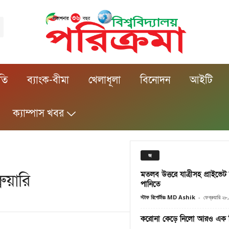
ীতি
ব্যাংক-বীমা
খেলাধূলা
বিনোদন
আইটি
ক্যাম্পাস খবর
জ
মতলব উত্তরে যাত্রীসহ প্রাইভেট
ুয়ারি
পানিতে
স্টাফ রিপোর্টারঃ MD Ashik
-
ফেব্রুয়ারি ২
করোনা কেড়ে নিলো আরও এক চি