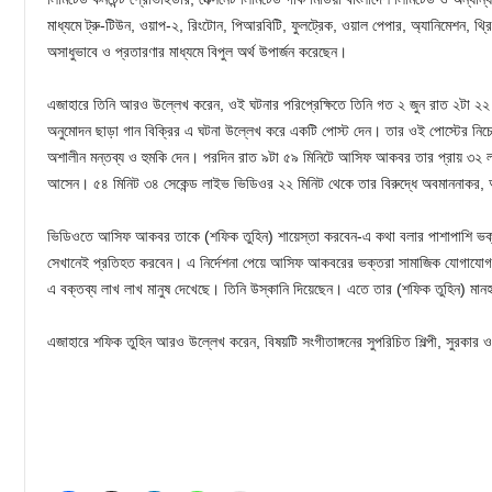
মাধ্যমে ট্রু-টিউন, ওয়াপ-২, রিংটোন, পিআরবিটি, ফুলট্রেক, ওয়াল পেপার, অ্যানিমেশন, থ্রি-জ
অসাধুভাবে ও প্রতারণার মাধ্যমে বিপুল অর্থ উপার্জন করেছেন।
এজাহারে তিনি আরও উল্লেখ করেন, ওই ঘটনার পরিপ্রেক্ষিতে তিনি গত ২ জুন রাত ২টা ২২ ম
অনুমোদন ছাড়া গান বিক্রির এ ঘটনা উল্লেখ করে একটি পোস্ট দেন। তার ওই পোস্টের নি
অশালীন মন্তব্য ও হুমকি দেন। পরদিন রাত ৯টা ৫৯ মিনিটে আসিফ আকবর তার প্রায় ৩২ ল
আসেন। ৫৪ মিনিট ৩৪ সেকেন্ড লাইভ ভিডিওর ২২ মিনিট থেকে তার বিরুদ্ধে অবমাননাকর, অ
ভিডিওতে আসিফ আকবর তাকে (শফিক তুহিন) শায়েস্তা করবেন-এ কথা বলার পাশাপাশি ভক্তদ
সেখানেই প্রতিহত করবেন। এ নির্দেশনা পেয়ে আসিফ আকবরের ভক্তরা সামাজিক যোগাযোগ
এ বক্তব্য লাখ লাখ মানুষ দেখেছে। তিনি উস্কানি দিয়েছেন। এতে তার (শফিক তুহিন) মান
এজাহারে শফিক তুহিন আরও উল্লেখ করেন, বিষয়টি সংগীতাঙ্গনের সুপরিচিত শিল্পী, সুরক