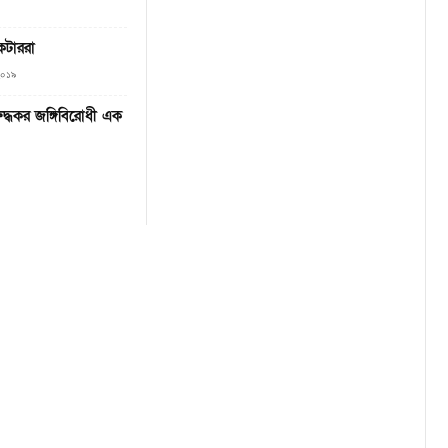
েটাররা
২০১৯
রুদ্ধকর জঙ্গিবিরোধী এক