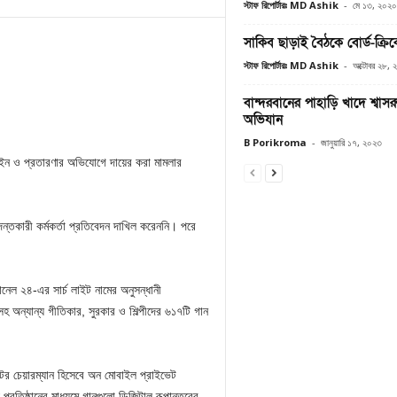
স্টাফ রিপোর্টারঃ MD Ashik
-
মে ১৩, ২০২০
সাকিব ছাড়াই বৈঠকে বোর্ড-ক্রিক
স্টাফ রিপোর্টারঃ MD Ashik
-
অক্টোবর ২৮, 
বান্দরবানের পাহাড়ি খাদে শ্বাস
অভিযান
B Porikroma
-
জানুয়ারি ১৭, ২০২৩
আইন ও প্রতারণার অভিযোগে দায়ের করা মামলার
দন্তকারী কর্মকর্তা প্রতিবেদন দাখিল করেননি। পরে
নেল ২৪-এর সার্চ লাইট নামের অনুসন্ধানী
 অন্যান্য গীতিকার, সুরকার ও শিল্পীদের ৬১৭টি গান
ের চেয়ারম্যান হিসেবে অন মোবাইল প্রাইভেট
প্রতিষ্ঠানের মাধ্যমে গানগুলো ডিজিটাল রূপান্তরের