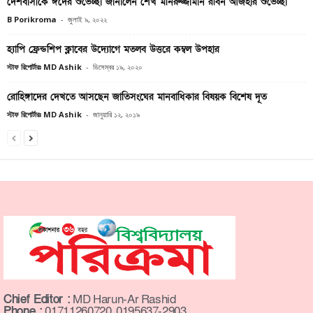
দেশবাসীকে ঈদের শুভেচ্ছা জানালেন শেখ মনিরুজ্জামান রবিন আজহার শুভেচ্ছা
B Porikroma
-
জুলাই ৯, ২০২২
হ্যাপি ফ্রেন্ডশিপ ক্লাবের উদ্যোগে মতলব উত্তরে কম্বল উপহার
স্টাফ রিপোর্টারঃ MD Ashik
-
ডিসেম্বর ১৯, ২০২০
রোহিঙ্গাদের দেখতে আসছেন জাতিসংঘের মানবাধিকার বিষয়ক বিশেষ দূত
স্টাফ রিপোর্টারঃ MD Ashik
-
জানুয়ারি ১২, ২০১৯
Chief Editor :
MD Harun-Ar Rashid
Phone :
01711260720, 0195637-2903