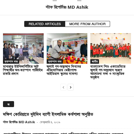
স্টাফ রিপোর্টারঃ MD Ashik
RELATED ARTICLES
MORE FROM AUTHOR
ক্যাম্পাস খবর
ক্যাম্পাস খবর
জাতীয়
মানারাত ইউনিভার্সিটিতে আট
জুলাই গণ-অভ্যুত্থান দিবসের
বাংলাদেশ শিশু একাডেমিতে
শিক্ষার্থীর অন-ক্যাম্পাস পার্টটাইম
প্রতিযোগিতায় মেরীগোল্ড
জুলাই গণ-অভ্যুত্থান স্মরণে
চাকরি প্রদান
আইডিয়াল স্কুলের সাফল্য
আলোচনা সভা ও সাংস্কৃতিক
অনুষ্ঠান
জ
দক্ষিণ কোরিয়াতে দুইদিন ব্যাপী ইসলামিক কর্মশালা অনুষ্ঠিত
স্টাফ রিপোর্টারঃ MD Ashik
-
ফেব্রুয়ারি ৪, ২০১৯