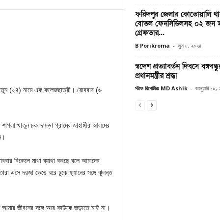
ফরিদপুর জেলার কোতোয়ালি থ
বোতল ফেনসিডিলসহ ০২ জন মা
গ্রেফতার...
B Porikroma
-
জুন ৮, ২০২৪
স্বদেশ প্রত্যাবর্তন দিবসে বঙ্গবন্ধ
প্রধানমন্ত্রীর শ্রদ্ধা
স্টাফ রিপোর্টারঃ MD Ashik
-
জানুয়ারি ১০,
 খাতুন (২৪) নামে এক কলেজছাত্রী। রোববার (৬
ত শাপলা খাতুন চক-দাদড়া গ্রামের জাহাঙ্গীর আলমের
েন।
রোববার বিকেলে মাথা ব্যাথা করছে বলে আমাদের
রা এসে দরজা ভেঙে ঘরে ঢুকে ফ্যানের সঙ্গে ঝুলন্ত
মি আমার জীবনের সঙ্গে আর কাউকে জড়াতে চাই না।