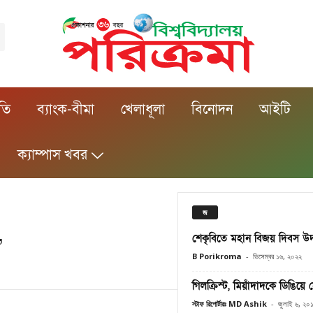
ীতি
ব্যাংক-বীমা
খেলাধূলা
বিনোদন
আইটি
ক্যাম্পাস খবর
জ
শেকৃবিতে মহান বিজয় দিবস উ
’
B Porikroma
-
ডিসেম্বর ১৬, ২০২২
গিলক্রিস্ট, মিয়াঁদাদকে ডিঙিয়ে
স্টাফ রিপোর্টারঃ MD Ashik
-
জুলাই ৬, ২০