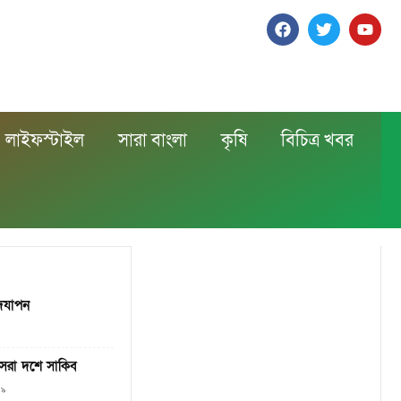
লাইফস্টাইল
সারা বাংলা
কৃষি
বিচিত্র খবর
দযাপন
 সেরা দশে সাকিব
১৯