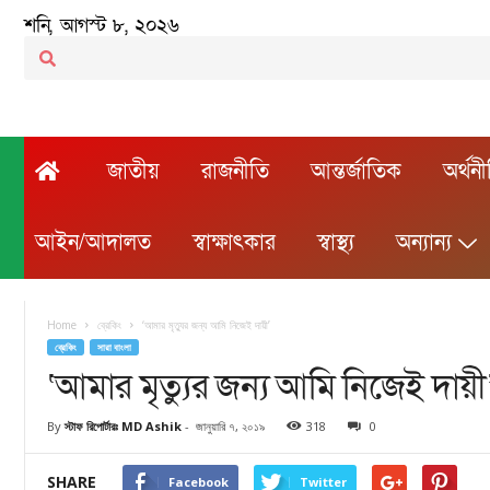
শনি, আগস্ট ৮, ২০২৬
জাতীয়
রাজনীতি
আন্তর্জাতিক
অর্থন
আইন/আদালত
স্বাক্ষাৎকার
স্বাস্থ্য
অন্যান্য
Home
ব্রেকিং
‘আমার মৃত্যুর জন্য আমি নিজেই দায়ী’
ব্রেকিং
সারা বাংলা
‘আমার মৃত্যুর জন্য আমি নিজেই দায়ী
By
স্টাফ রিপোর্টারঃ MD Ashik
-
জানুয়ারি ৭, ২০১৯
318
0
SHARE
Facebook
Twitter