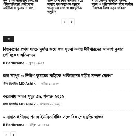
জুলাই গণ-অভ্যুত্থান দিবসের
বাংলাদেশ শিশু একাডেমিতে
বাংলাদেশের ভবিষ্যৎ সুরক্ষা:
প্রতিযোগিতায় মেরীগোল্ড
জুলাই গণ-অভ্যুত্থান স্মরণে
নতুন ও পরিবর্তনশীল যুগে জাতীয়
আইডিয়াল স্কুলের সাফল্য
আলোচনা সভা ও সাংস্কৃতিক
নিরাপত্তা নিয়ে নতুন ভাবনা”
অনুষ্ঠান
জ
বিশ্বকাপের প্রথম ম্যাচে দুর্দান্ত জয়ে শুভ সূচনা করায় টাইগারদের আকাশ কুমার
ভৌমিকের অভিনন্দন
B Porikroma
-
জুন ৮, ২০২৪
রাজ কাপুর ও দিলীপ কুমারের বাড়িকে পাকিস্তানের রাষ্ট্রীয় সম্পদ ঘোষণা
স্টাফ রিপোর্টারঃ MD Ashik
-
অক্টোবর ১, ২০২০
করোনায় আরও মৃত্যু ৩৯, শনাক্ত ২২১২
স্টাফ রিপোর্টারঃ MD Ashik
-
নভেম্বর ১৭, ২০২০
মানারাত ইন্টারন্যাশনাল ইউনিভার্সিটির সঙ্গে বিকাশের চুক্তি স্বাক্ষর
B Porikroma
-
এপ্রিল ১২, ২০২৩