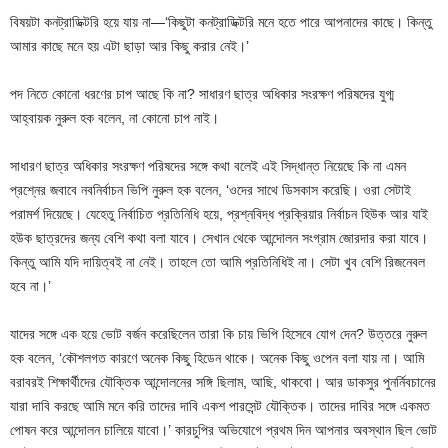
বিষয়টা কনট্রাডিক্টরি হয়ে যায় না—‘কিছুটা কনট্রাডিক্টরি মনে হতে পারে আপনাদের কাছে। কিন্তু
আমার কাছে মনে হয় এটা ছাড়া আর কিছু করার নেই।’
পদ নিতে কোনো ধরণের চাপ আছে কি না? সাধারণ ছাত্র অধিকার সংরক্ষণ পরিষদের যুগ্ম
আহ্বায়ক নুরুল হক বলেন, না কোনো চাপ নাই।
সাধারণ ছাত্র অধিকার সংরক্ষণ পরিষদের সঙ্গে কথা বলেই এই সিদ্ধান্ত নিয়েছে কি না এমন
প্রশ্নের জবাবে নবনির্বাচন ভিপি নুরুল হক বলেন, ‘ওদের সাথে ডিসকাস করেছি। ওরা সেটাই
পরামর্শ দিয়েছে। যেহেতু নির্বাচিত প্রতিনিধি হয়ে, প্রশ্নবিদ্ধ প্রক্রিয়ার নির্বাচন হিউক আর যাই
হউক ছাত্রদের জন্য বেশি কথা বলা যাবে। সেখান থেকে আন্দোলন সংগ্রাম জোরদার করা যাবে।
কিন্তু আমি যদি দায়িত্বই না নেই। তাহলে তো আমি প্রতিনিধিই না। সেটা খুব বেশি রিজনেবল
হবে না।’
যাদের সঙ্গে এক হয়ে ভোট বর্জন করেছিলেন তারা কি চায় ভিপি হিসেবে যোগ দেন? উত্তরে নুরুল
হক বলেন, ‘কৌশলগত কারণে অনেক কিছু হিডেন থাকে। অনেক কিছু ওপেন বলা যায় না। আমি
বরাবরই শিক্ষার্থীদের যৌক্তিক আন্দোলনের সঙ্গি ছিলাম, আছি, থাকবো। আর ডাকসুর পুনর্নিবচানের
যারা দাবি করছে আমি মনে করি তাদের দাবি একশ পারসেন্ট যৌক্তিক। তাদের দাবির সঙ্গে একমত
পোষন করে আন্দোলন চালিয়ে যাবো।’ কারচুপির অভিযোগে প্রথম দিন আপনার অবস্থান ছিল ভোট