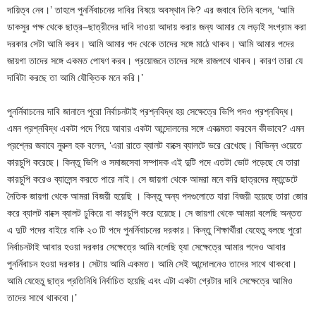
দায়িত্ব নেব।’ তাহলে পুনর্নিবাচনের দাবির বিষয়ে অবস্থান কি? এর জবাবে তিনি বলেন, ‘আমি
ডাকসুর পক্ষ থেকে ছাত্র–ছাত্রীদের দাবি দাওয়া আদায় করার জন্য আমার যে লড়াই সংগ্রাম করা
দরকার সেটা আমি করব। আমি আমার পদ থেকে তাদের সঙ্গে মাঠে থাকব। আমি আমার পদের
জায়গা তাদের সঙ্গে একমত পোষণ করব। প্রয়োজনে তাদের সঙ্গে রাজপথে থাকব। কারণ তারা যে
দাবিটা করছে তা আমি যৌক্তিক মনে করি।’
পুনর্নিবাচনের দাবি জানালে পুরো নির্বাচনটাই প্রশ্নবিদ্ধ হয় সেক্ষেত্রে ভিপি পদও প্রশ্নবিদ্ধ।
এমন প্রশ্নবিদ্ধ একটা পদে গিয়ে আবার একটা আন্দোলনের সঙ্গে একাত্মতা করবেন কীভাবে? এমন
প্রশ্নের জবাবে নুরুল হক বলেন, ‘এরা রাতে ব্যালট বাক্সে ব্যালটে ভরে রেখেছে। বিভিন্ন ওয়েতে
কারচুপি করেছে। কিন্তু ভিপি ও সমাজসেবা সম্পাদক এই দুটি পদে এতটা ভোট পড়েছে যে তারা
কারচুপি করেও ব্যালেন্স করতে পারে নাই। সে জায়গা থেকে আমরা মনে করি ছাত্রদের ম্যান্ডেটে
নৈতিক জায়গা থেকে আমরা বিজয়ী হয়েছি । কিন্তু অন্য পদগুলোতে যারা বিজয়ী হয়েছে তারা জোর
করে ব্যালট বাক্সে ব্যালট ঢুকিয়ে বা কারচুপি করে হয়েছে। সে জায়গা থেকে আমরা বলেছি অন্তত
এ দুটি পদের বাইরে বাকি ২৩ টি পদে পুনর্নিবাচনের দরকার। কিন্তু শিক্ষার্থীরা যেহেতু বলছে পুরো
নির্বাচনটাই আবার হওয়া দরকার সেক্ষেত্রে আমি বলেছি হ্যা সেক্ষেত্রে আমার পদেও আবার
পুনর্নিবাচন হওয়া দরকার। সেটায় আমি একমত। আমি সেই আন্দোলনেও তাদের সাথে থাকবো।
আমি যেহেতু ছাত্র প্রতিনিধি নির্বাচিত হয়েছি এবং এটা একটা গ্রেটার দাবি সেক্ষেত্রে আমিও
তাদের সাথে থাকবো।’