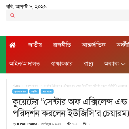
রবি, আগস্ট ৯, ২০২৬
জাতীয়
রাজনীতি
আন্তর্জাতিক
অর্থন
আইন/আদালত
স্বাক্ষাৎকার
স্বাস্থ্য
অন্যান্য
Home
ক্যাম্পাস খবর
কুয়েটের “সেন্টার অফ এক্সিলেন্স এন্ড শেয়ার রিসার্চ” ল্যব পরিদর্শন করলেন ইউজিসি’র চেয়ারম্যান
ক্যাম্পাস খবর
ব্রেকিং
সারা বাংলা
কুয়েটের “সেন্টার অফ এক্সিলেন্স এন্ড 
পরিদর্শন করলেন ইউজিসি’র চেয়ারম্য
By
B Porikroma
-
সেপ্টেম্বর ২, ২০২৩
304
0