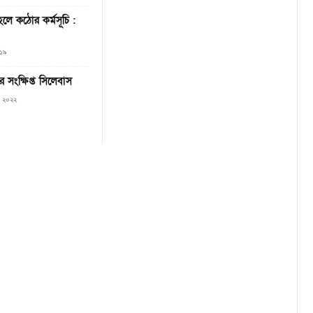
হলে কঠোর কর্মসূচি :
০১৯
সংক্ষিপ্ত সিলেবাস
০, ২০২২