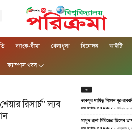
ীতি
ব্যাংক-বীমা
খেলাধূলা
বিনোদন
আইটি
ক্যাম্পাস খবর
জ
ডাকসুর দায়িত্ব নিলেন নুর-রাব্বা
শেয়ার রিসার্চ” ল্যব
স্টাফ রিপোর্টারঃ MD Ashik
-
মার্চ ২৩, ২০১
ান
মাসুদ রানা সিরিজের ভিলেন তা
স্টাফ রিপোর্টারঃ MD Ashik
-
ফেব্রুয়ারি ৪