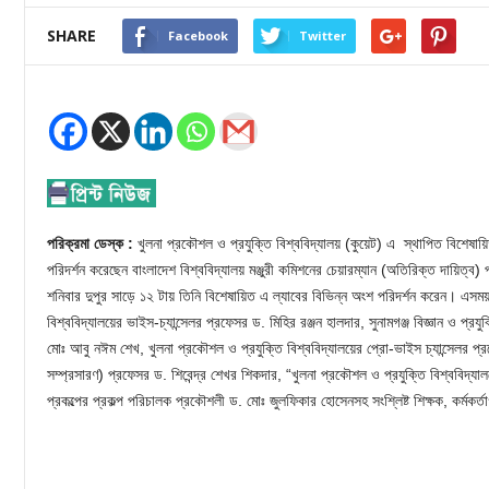
SHARE
Facebook
Twitter
পরিক্রমা ডেস্ক :
খুলনা প্রকৌশল ও প্রযুক্তি বিশ্ববিদ্যালয় (কুয়েট) এ স্থাপিত বিশেষায়িত ল
পরিদর্শন করেছেন বাংলাদেশ বিশ্ববিদ্যালয় মঞ্জুরী কমিশনের চেয়ারম্যান (অতিরিক্ত দায়িত্ব
শনিবার দুপুর সাড়ে ১২ টায় তিনি বিশেষায়িত এ ল্যাবের বিভিন্ন অংশ পরিদর্শন করেন। এসময় 
বিশ্ববিদ্যালয়ের ভাইস-চ্যান্সেলর প্রফেসর ড. মিহির রঞ্জন হালদার, সুনামগঞ্জ বিজ্ঞান ও প্রযু
মোঃ আবু নঈম শেখ, খুলনা প্রকৌশল ও প্রযুক্তি বিশ্ববিদ্যালয়ের প্রো-ভাইস চ্যান্সেলর 
সম্প্রসারণ) প্রফেসর ড. শিবেন্দ্র শেখর শিকদার, “খুলনা প্রকৌশল ও প্রযুক্তি বিশ্ববিদ্য
প্রকল্পের প্রকল্প পরিচালক প্রকৌশলী ড. মোঃ জুলফিকার হোসেনসহ সংশ্লিষ্ট শিক্ষক, কর্মকর