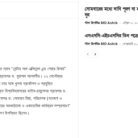
সোমবারের মধ্যে দাবি পূরণ না 
নুর
স্টাফ রিপোর্টারঃ MD Ashik
-
এপ্রিল ৩, ২
এসএসসি-এইচএসসির তিন পত্রের 
স্টাফ রিপোর্টারঃ MD Ashik
-
ফেব্রুয়ারি ২
্যাব “সেন্টার অফ এক্সিলেন্স এন্ড শেয়ার রিসার্চ”
) প্রফেসর ড. মুহাম্মদ আলমগীর। ০২ সেপ্টেম্বর
তার সঙ্গে খুলনা প্রকৌশল ও প্রযুক্তি
ক্তি বিশ্ববিদ্যালয়ের ভাইস-চ্যান্সেলর প্রফেসর ড.
প্রফেসর ড. সোবহান মিয়া, পরিচালক (গবেষণা ও
ালয়ের অবকাঠামো ও একাডেমিক কার্যক্রম সম্প্রসারণ”
্তাগণ উপস্থিত ছিলেন।