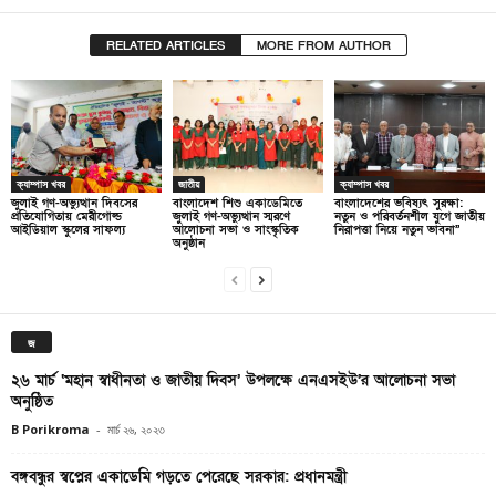
RELATED ARTICLES
MORE FROM AUTHOR
ক্যাম্পাস খবর
জাতীয়
ক্যাম্পাস খবর
জুলাই গণ-অভ্যুত্থান দিবসের
বাংলাদেশ শিশু একাডেমিতে
বাংলাদেশের ভবিষ্যৎ সুরক্ষা:
প্রতিযোগিতায় মেরীগোল্ড
জুলাই গণ-অভ্যুত্থান স্মরণে
নতুন ও পরিবর্তনশীল যুগে জাতীয়
আইডিয়াল স্কুলের সাফল্য
আলোচনা সভা ও সাংস্কৃতিক
নিরাপত্তা নিয়ে নতুন ভাবনা”
অনুষ্ঠান
জ
২৬ মার্চ ‘মহান স্বাধীনতা ও জাতীয় দিবস’ উপলক্ষে এনএসইউ’র আলোচনা সভা
অনুষ্ঠিত
B Porikroma
-
মার্চ ২৬, ২০২৩
বঙ্গবন্ধুর স্বপ্নের একাডেমি গড়তে পেরেছে সরকার: প্রধানমন্ত্রী