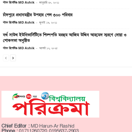
স্টাফ রিপোর্টারঃ MD Ashik
-
জানুয়ারি ২৮, ২০২১
চাঁদপুরে প্রধানমন্ত্রীর উপহার পেল ৩০০ পরিবার
স্টাফ রিপোর্টারঃ MD Ashik
-
জুলাই ১৯, ২০২১
নর্থ সাউথ ইউনিভার্সিটিতে শিল্পপতি মরহুম আজিম উদ্দিন আহমেদ স্মরণে দোয়া ও
শোকসভা অনুষ্ঠিত
স্টাফ রিপোর্টারঃ MD Ashik
-
আগস্ট ১২, ২০২৫
Chief Editor :
MD Harun-Ar Rashid
Phone :
01711260720, 0195637-2903