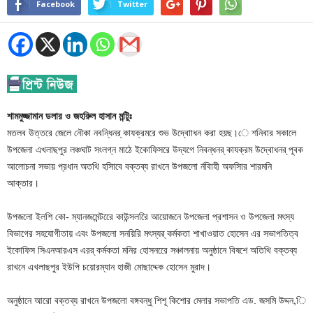
Facebook
Twitter
শামমুজ্জামান ডলার ও জহরুিল হাসান মন্টুিঃ
মতলব উত্তরে জেলে নৌকা নবন্ধিনর্ কাযক্রমরে শুভ উদ্বাোধন করা হয়ছ।ে শনিবার সকালে
উপজেলা এখলাছপুর লঞ্চঘাট সংলগ্ন মাঠে ইকোফিসরে উদ্যগে নিবন্ধনর্ কাযক্রম উদ্বোধনর্ পূবক
আলোচনা সভায় প্রধান অতথি হসািবে বক্তব্য রাখনে উপজলো র্নবািহী অফসাির শারমনি
আক্তার।
উপজলো ইলশি কো- ম্যানজমেন্টরেে কাউন্সলরিে আয়োজনে উপজেলা প্রশাসন ও উপজেলা মৎস্য
বিভাগের সহযোগীতায় এবং উপজলো সনয়িরি মৎস্যর্ কর্মকতা শাখাওয়াত হোসেন এর সভাপতিত্ব
ইকোফিস সিএনআরএস এরর্ কর্মকতা মনির হোসনরেে সঞ্চালনায় অনুষ্ঠানে বিষশে অতিথি বক্তব্য
রাখনে এখলাছপুর ইউপি চয়োরম্যান হাজী মোছাদ্দেক হোসেন মুরাদ।
অনুষ্ঠানে আরো বক্তব্য রাখনে উপজলো বঙ্গবন্ধু শিশূ কিশোর মেলার সভাপতি এড. জসমি উদ্দন,ি