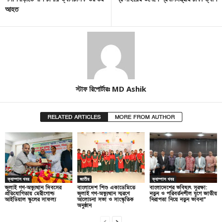
আহত
স্টাফ রিপোর্টারঃ MD Ashik
RELATED ARTICLES
MORE FROM AUTHOR
ক্যাম্পাস খবর
জাতীয়
ক্যাম্পাস খবর
জুলাই গণ-অভ্যুত্থান দিবসের
বাংলাদেশ শিশু একাডেমিতে
বাংলাদেশের ভবিষ্যৎ সুরক্ষা:
প্রতিযোগিতায় মেরীগোল্ড
জুলাই গণ-অভ্যুত্থান স্মরণে
নতুন ও পরিবর্তনশীল যুগে জাতীয়
আইডিয়াল স্কুলের সাফল্য
আলোচনা সভা ও সাংস্কৃতিক
নিরাপত্তা নিয়ে নতুন ভাবনা”
অনুষ্ঠান