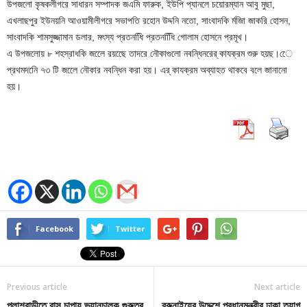
উপজলো কৃষকলীগরে সাধারন সম্পাদক জএমি ফারুক, ইউপি প্যানলে চয়োরম্যান আবু মুছা,
এখলাছপুর ইউনয়নি আওয়ামীলীগরে সভাপতি রহোন উদ্দনি নতো, সাংবাদকি র্মজাি জাকরি হোসন,
সাংবাদকি শামসুজ্জামান ডলার, মৎস্য প্রতনধিি প্রতনধিিি গোলাম হোসনে প্রমূখ।
এ উপজলোয় ৮ শহস্রাধকি জলেে রয়ছেে তাদরে নৌকাগুলো নবন্ধিনরের্ কাযক্রম শুরু হয়ছ।েে
প্রথমদনেি ৭৩ টি জলেে নৌকার নবন্ধিন করা হয়। এর্ কাযক্রম অব্যাহত থাকবে বলে জানানো
হয়।
Facebook
Twitter
Previous article
Next article
পলাশবাড়ীতে বাস চাপায় ভ্যানচালক গুরুতর
ব্রুনাইয়ের উদ্দেশে প্রধানমন্ত্রীর ঢাকা ত্যাগ