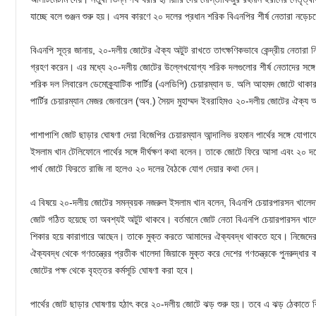
যাচ্ছে বলে গুঞ্জন শুরু হয়। এসব কারণে ২০ দলের প্রধান শরিক বিএনপির শীর্ষ নেতারা নড়ে
বিএনপি সূত্র জানায়, ২০-দলীয় জোটের ঐক্য অটুট রাখতে তাৎক্ষণিকভাবে কেন্দ্রীয় নেতারা 
গ্রহণ করেন। এর মধ্যে ২০-দলীয় জোটের উল্লেখযোগ্য শরিক দলগুলোর শীর্ষ নেতাদের সঙ্
শরিক দল লিবারেল ডেমোক্র্যাটিক পার্টির (এলডিপি) চেয়ারম্যান ড. অলি আহমদ জোটে থাকার
পার্টির চেয়ারম্যান মেজর জেনারেল (অব.) সৈয়দ মুহাম্মদ ইবরাহিমও ২০-দলীয় জোটের ঐক্য 
পাশাপাশি জোট ছাড়ার ঘোষণা দেয়া বিজেপির চেয়ারম্যান আন্দালিভ রহমান পার্থের সঙ্গে য
ইসলাম খান টেলিফোনে পার্থের সঙ্গে দীর্ঘক্ষণ কথা বলেন। তাকে জোটে ফিরে আসা এবং ২০
পার্থ জোটে ফিরতে রাজি না হলেও ২০ দলের বৈঠকে যোগ দেয়ার কথা দেন।
এ বিষয়ে ২০-দলীয় জোটের সমন্বয়ক নজরুল ইসলাম খান বলেন, বিএনপি চেয়ারপারসন খালেদা 
জোট গঠিত হয়েছে তা অবশ্যই অটুট থাকবে। বর্তমানে জোট নেতা বিএনপি চেয়ারপারসন খালেদ
শিকার হয়ে কারাগারে আছেন। তাকে মুক্ত করতে আমাদের ঐক্যবদ্ধ থাকতে হবে। নিজেদে
ঐক্যবদ্ধ থেকে গণতন্ত্রের প্রতীক খালেদা জিয়াকে মুক্ত করে দেশের গণতন্ত্রকে পুনরুদ্ধার 
জোটের পক্ষ থেকে বৃহত্তর কর্মসূচি ঘোষণা করা হবে।
পার্থের জোট ছাড়ার ঘোষণায় হঠাৎ করে ২০-দলীয় জোটে ঝড় শুরু হয়। তবে এ ঝড় ঠেকাতে বিএ