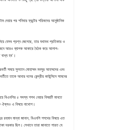
ম দেয়ার পর শনিবার ফ্রন্টের শরিকদের আনুষ্ঠানিক
নিয়ে যেসব প্রশ্ন জেগেছে, তার যথাযথ প্রতিকার ও
্রয়োজনে আরও ব্যাপক আকারে বৈঠক করে আলাপ-
 বাধ্য হব’।
ান পরবর্তী সময়ে সুলতান মোহাম্মদ মনসুর আহম্মদের এবং
তীতে তাকে আবার দলের কেন্দ্রীয় কাউন্সিলে সামনের
িয়ে বিএনপির ৫ সদস্য শপথ নেয়ার বিষয়টি মানতে
রিক ঐক্যও এ বিষয়ে নাখোশ।
ুর রহমান মান্না জানান, বিএনপি শপথের বিষয়ে এত
ডাকা দরকার ছিল। সেখানে তারা জানাতে পারত যে