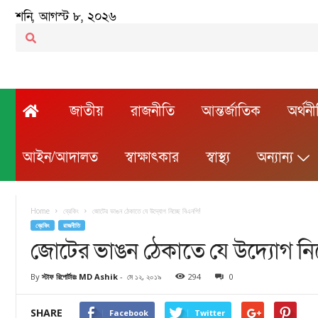
শনি, আগস্ট ৮, ২০২৬
জাতীয়
রাজনীতি
আন্তর্জাতিক
অর্থন
আইন/আদালত
স্বাক্ষাৎকার
স্বাস্থ্য
অন্যান্য
Home
ব্রেকিং
জোটের ভাঙন ঠেকাতে যে উদ্যোগ নিচ্ছে বিএনপি!
ব্রেকিং
রাজনীতি
জোটের ভাঙন ঠেকাতে যে উদ্যোগ নিচ
By
স্টাফ রিপোর্টারঃ MD Ashik
-
মে ১২, ২০১৯
294
0
SHARE
Facebook
Twitter