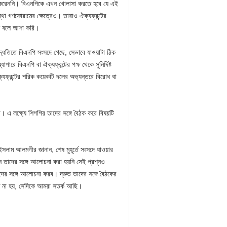
িছুই করেননি। বিএনপিকে এখন খোলাসা করতে হবে যে এই
া গণফোরামের ক্ষেত্রেও। তারাও ঐক্যফ্রন্টের
বেন বলে আশা করি।
দ্ধতিতে বিএনপি সংসদে গেছে, সেভাবে যাওয়াটা ঠিক
রে বিএনপি বা ঐক্যফ্রন্টের পক্ষ থেকে সুনির্দিষ্ট
যফ্রন্টের শরিক কয়েকটি দলের অভ্যন্তরে বিরোধ বা
া। এ লক্ষ্যে শিগগির তাদের সঙ্গে বৈঠক করে বিষয়টি
ইসলাম আলমগীর জানান, শেষ মুহূর্তে সংসদে যাওয়ার
েন তাদের সঙ্গে আলোচনা করা হয়নি সেই প্রশ্নও
ের সঙ্গে আলোচনা করব। দ্রুত তাদের সঙ্গে বৈঠকের
টি না হয়, সেদিকে আমরা সতর্ক আছি।