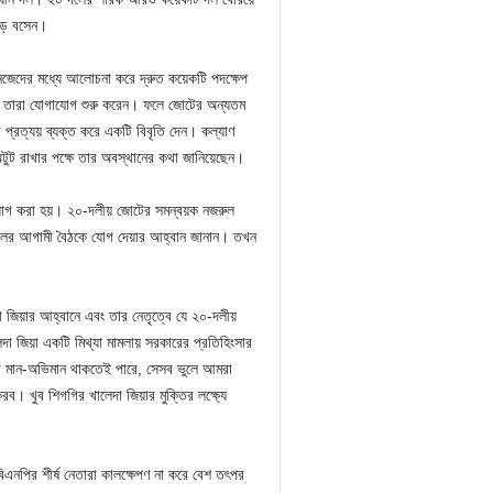
চড়ে বসেন।
নিজেদের মধ্যে আলোচনা করে দ্রুত কয়েকটি পদক্ষেপ
গে তারা যোগাযোগ শুরু করেন। ফলে জোটের অন্যতম
 প্রত্যয় ব্যক্ত করে একটি বিবৃতি দেন। কল্যাণ
অটুট রাখার পক্ষে তার অবস্থানের কথা জানিয়েছেন।
োগাযোগ করা হয়। ২০-দলীয় জোটের সমন্বয়ক নজরুল
 দলের আগামী বৈঠকে যোগ দেয়ার আহ্বান জানান। তখন
জিয়ার আহ্বানে এবং তার নেতৃত্বে যে ২০-দলীয়
া জিয়া একটি মিথ্যা মামলায় সরকারের প্রতিহিংসার
র মান-অভিমান থাকতেই পারে, সেসব ভুলে আমরা
করব। খুব শিগগির খালেদা জিয়ার মুক্তির লক্ষ্যে
নপির শীর্ষ নেতারা কালক্ষেপণ না করে বেশ তৎপর