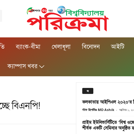
ীতি
ব্যাংক-বীমা
খেলাধূলা
বিনোদন
আইটি
ক্যাম্পাস খবর
জ
কলকাতায় আইপিএল ২০২০’র নিল
্ছে বিএনপি!
স্টাফ রিপোর্টারঃ MD Ashik
-
অক্টোবর ১, ২
প্রাইম ইউনিভার্সিটিতে ‘বিশ্ব
শীর্ষক একটি সেমিনার অনুষ্ঠিত 