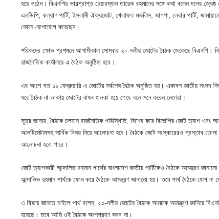
হয়ে ওঠেন। বিএনপির ভারপ্রাপ্ত চেয়ারম্যান তারেক রহমানের সঙ্গে কথা বলেন দলের জ্যেষ্ঠ
এলডিপি, কল্যাণ পার্টি, ইসলামী ঐক্যজোট, খেলাফত মজলিস, জাগপা, লেবার পার্টি, জামায়াত
ফোনে যোগাযোগ করেছেন।
শরিকদের ক্ষোভ প্রশমনে আগামীকাল সোমবার ২০-দলীয় জোটের বৈঠক ডেকেছে বিএনপি। বিক
রাজনৈতিক কার্যালয়ে এ বৈঠক অনুষ্ঠিত হবে।
এর আগে গত ১১ ফেব্রুয়ারি এ জোটের সর্বশেষ বৈঠক অনুষ্ঠিত হয়। একাদশ জাতীয় সংসদ নির্ব
ধরে বৈঠক না ডাকায় জোটের বাধন হালকা হয়ে গেছে বলে মনে করেন নেতারা।
সূত্র জানায়, বৈঠকে চলমান রাজনৈতিক পরিস্থিতি, বিশেষ করে বিজেপির জোট ত্যাগ এবং আর
আলটিমেটামসহ সার্বিক বিষয় নিয়ে আলোচনা হবে। বৈঠকে জোট সংস্কারেরও প্রস্তাব তো
আলোচনা হতে পারে।
জোট ত্যাগকারী আন্দালিভ রহমান পার্থের বাংলাদেশ জাতীয় পার্টিকেও বৈঠকে আমন্ত্রণ জানানো
আন্দালিভ রহমান পার্থকে ফোন করে বৈঠকে আমন্ত্রণ জানানো হয়। তবে পার্থ বৈঠকে যোগ না 
এ বিষয়ে জানতে চাইলে পার্থ বলেন, ২০-দলীয় জোটের বৈঠকে আমাকে আমন্ত্রণ জানিয়ে বিএনপি
হয়েছে। তবে আমি ওই বৈঠকে অংশগ্রহণ করব না।