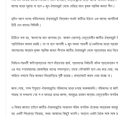
মাসের মধ্যে সুরাহা না হলে ৮ জুন ঐক্যফ্রন্ট থেকে বেরিয়ে যাবে কৃষক শ্রমিক জনতা লীগ।
দুদিন আগে দলের বর্ধিতসভায় ঐক্যফ্রন্টে বিদ্যমান সংকট কাটিয়ে উঠতে এক মাসের আলটিমেটা
চিঠি দেন কাদের সিদ্দিকী।
চিঠিতে বলা হয়, ‘জনগণের মনে আপনার (ড. কামাল হোসেন) নেতৃত্বাধীন জাতীয় ঐক্যফ্রন্ট 
প্রতিবিধান কামনা করছি। তা না হলে আগামী ৯ জুন অথবা পরবর্তী দু’একদিনের মধ্যে প
আলোচনার মাধ্যমে কৃষক শ্রমিক জনতা লীগকে জাতীয় ঐক্যফ্রন্ট থেকে প্রত্যাহার করে নিতে
নির্বাচন-পরবর্তী ক্ষতিগ্রস্তদের পাশে দাঁড়ানোয় ব্যর্থ, প্রহসনের নির্বাচনী নাটক প্রত্যাখ্য
এর পরে গণফোরামের মোকাব্বির খানের শপথগ্রহণ, তাকে গেটআউট বলে বের করে দেয়া, পরবর্
সারিতে বসানো নিয়ে জনমনে বিভ্রান্তির সৃষ্টি হয়েছে। রাস্তাঘাটে জবাব দেয়া যাচ্ছে না।
জানা গেছে, শপথ ইস্যুতে ঐক্যফ্রন্টের শরিকদের মধ্যে চলছে মনকষাকষি। শরিকদের না জান
পারছে না দলগুলো।আ স ম আবদুর রবের জাসদ, মাহমুদুর রহমান মান্নার নেতৃত্বাধীন নাগ
এ বিষয়ে জানতে চাইলে জাতীয় ঐক্যফ্রন্টের অন্যতম শরিক নাগরিক ঐক্যের আহ্বায়ক মাহমুদ
বড় একটি সিদ্ধান্ত নিয়েছে, অথচ আমাদের কিছুই বলেনি। অন্তত একটা বৈঠক সঙ্গে সঙ্গে 