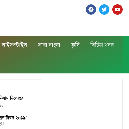
লাইফস্টাইল
সারা বাংলা
কৃষি
বিচিত্র খবর
াম ডিসেম্বরে
০১৯
 ওজোন দিবস ২০১৯’
হয়।