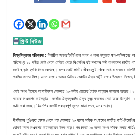
বিশ্ববিদ্যালয় পরিক্রমা :
নির্বাচিত জনপ্রতিনিধিদের শপথ ও নানা ইস্যুতে মান-অভিমানের ক
ইতিমধ্যে ২০-দলীয় জোট থেকে বেরিয়ে গেছে বিএনপির দুই দশকের সঙ্গী বাংলাদেশ জাতীয় পা
জোট ছাড়ার হুমকি দিয়ে রেখেছে। অপর জোট জাতীয় ঐক্যফ্রন্ট থেকে বেরিয়ে যাওয়ার আলটিমেট
শ্রমিক জনতা লীগ। এমতাবস্থায় ভাঙন ঠেকিয়ে জোটের ঐক্য অটুট রাখার উদ্যোগ নিয়েছে
এরই অংশ হিসেবে আগামীকাল সোমবার ২০-দলীয় জোটের বৈঠক আহ্বান জানানো হয়েছে। ২০ দলে
করেছে বিএনপির হাইকমান্ড। জাতীয় ঐক্যফ্রন্টের ঐক্য সুদৃঢ় করতেও নেয়া হচ্ছে উদ্যোগ।
চেষ্টা করা হচ্ছে। বিএনপির একটি গুরুত্বপূর্ণ সূত্রে জানা গেছে এসব তথ্য।
দীর্ঘদিনের পুঞ্জিভূত ক্ষোভ থেকে গত সোমবার ২০ দলের শরিক বাংলাদেশ জাতীয় পার্টি-বিজেপির
ঘোষণা দিলে বিএনপির হাইকমান্ডের টনক নড়ে। পর দিনই ২০ দলের অপর শরিক লেবার পার্টিও 
আলটিমেটাম দেয়। নতুবা ভিন্ন পথ ধরার হুশিয়ারি দেয় মোস্তাফিজুর রহমান ইরানের নেতৃ