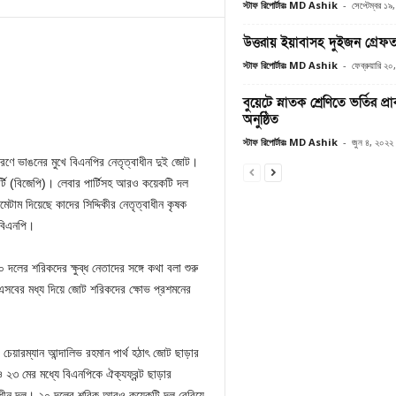
স্টাফ রিপোর্টারঃ MD Ashik
-
সেপ্টেম্বর ১৯
উত্তরায় ইয়াবাসহ দুইজন গ্রেফ
স্টাফ রিপোর্টারঃ MD Ashik
-
ফেব্রুয়ারি ২
বুয়েটে স্নাতক শ্রেণিতে ভর্তির প্রা
অনুষ্ঠিত
স্টাফ রিপোর্টারঃ MD Ashik
-
জুন ৪, ২০২২
ারণে ভাঙনের মুখে বিএনপির নেতৃত্বাধীন দুই জোট।
র্টি (বিজেপি)। লেবার পার্টিসহ আরও কয়েকটি দল
াম দিয়েছে কাদের সিদ্দিকীর নেতৃত্বাধীন কৃষক
 বিএনপি।
র শরিকদের ক্ষুব্ধ নেতাদের সঙ্গে কথা বলা শুরু
 এসবের মধ্য দিয়ে জোট শরিকদের ক্ষোভ প্রশমনের
 চেয়ারম্যান আন্দালিভ রহমান পার্থ হঠাৎ জোট ছাড়ার
২৩ মের মধ্যে বিএনপিকে ঐক্যফ্রন্ট ছাড়ার
ত্বাধীন দল। ২০ দলের শরিক আরও কয়েকটি দল বেরিয়ে