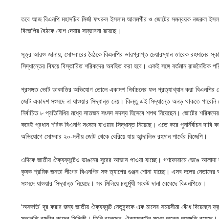
তবে আজ বিএনপি মহাসচিব মির্জা ফখরুল ইসলাম আলমগীর ও জোটের সমন্বয়ক নজরুল ইসলাম খ
বিজেপির বৈঠকে যোগ দেয়ার সম্ভাবনা রয়েছে।
সূত্র আরও জানায়, সোমবারের বৈঠকে বিএনপির ভারপ্রাপ্ত চেয়ারম্যান তারেক রহমানের স
সিদ্ধান্তের বিষয়ে বিস্তারিত শরিকদের অবহিত করা হবে। একই সঙ্গে বর্তমান রাজনৈতিক প
প্রসঙ্গত ভোট ডাকাতির অভিযোগ তোলে একাদশ নির্বাচনের ফল প্রত্যাখ্যান করা বিএনপির ন
জোট একাদশ সংসদে না যাওয়ার সিদ্ধান্ত নেয়। কিন্তু এই সিদ্ধান্তে অনড় থাকতে পারেন
নির্বাচিত ৮ প্রতিনিধির মধ্যে সাতজন সংসদ সদস্য হিসেবে শপথ নিয়েছেন। জোটের শরিকদ
করেই প্রধান শরিক বিএনপি সংসদে যাওয়ার সিদ্ধান্ত নিয়েছে। এতে করে পুনর্নির্বাচন দাবি
অভিযোগে সোমবার ২০-দলীয় জোট থেকে বেরিয়ে যায় আন্দালিভ রহমান পার্থের বিজেপি।
এদিকে জাতীয় ঐক্যফ্রন্টেও ভাঙনের সুরের আভাস পাওয়া যাচ্ছে। গণফোরামে ভেঙে আলাদ
কৃষক শ্রমিক জনতা লীগের বিএনপির সঙ্গ ত্যাগের গুঞ্জন শোনা যাচ্ছে। এসব দলের নেতাদের
সংসদে যাওয়ার সিদ্ধান্ত নিয়েছে। সব মিলিয়ে চতুর্মুখী সংকট দানা বেধেছে বিএনপিতে।
‘অসঙ্গতি’ দূর করার জন্য জাতীয় ঐক্যফ্রন্ট নেতৃবৃন্দকে এক মাসের সময়সীমা বেঁধে দিয়েছেন 
সভাপতি বঙ্গবীর কাদের সিদ্দিকী। তিনি বলেছেন, ঐক্যফ্রন্টের মধ্যে অনেক অসঙ্গতি রয়েছ