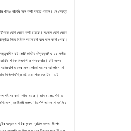
ানও পার্থের সঙ্গে কথা বলতে পারেন। সে ক্ষেত্রে
্কাইপিতে যোগ দেয়ার কথা রয়েছে। সংসদে যোগ দেয়ার
রিস্থিতি নিয়ে বৈঠকে আলোচনা হবে বলে জানা গেছে।
েতৃত্বাধীন দুই জোট জাতীয় ঐক্যফ্রন্ট ও ২০-দলীয়
ি জোটের শরিক বিএনপি ও গণফোরাম। দুটি দলের
ের অভিযোগ তাদের সঙ্গে কোনো ধরনের আলোচনা না
 করার নৈতিকভিত্তি নষ্ট হয়ে গেছে জোটের। এই
া দল গঠনের কথা শোনা যাচ্ছে। আবার জেএসডি ও
 অভিযোগ, জোটসঙ্গী হলেও বিএনপি তাদের না জানিয়ে
ফ্রন্টের অন্যতম শরিক কৃষক শ্রমিক জনতা লীগের
ে। এসব অসঙ্গতি ও কিছু প্রশ্নের উত্তর আগামী এক