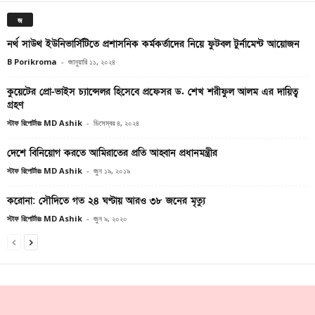
জ
নর্থ সাউথ ইউনিভার্সিটিতে প্রশাসনিক কর্মকর্তাদের নিয়ে ফুটবল টুর্নামেন্ট আয়োজন
B Porikroma
-
জানুয়ারি ১১, ২০২৪
কুয়েটের প্রো-ভাইস চ্যান্সেলর হিসেবে প্রফেসর ড. শেখ শরীফুল আলম এর দায়িত্ব
গ্রহণ
স্টাফ রিপোর্টারঃ MD Ashik
-
ডিসেম্বর ৪, ২০২৪
দেশে বিনিয়োগ করতে আমিরাতের প্রতি আহ্বান প্রধানমন্ত্রীর
স্টাফ রিপোর্টারঃ MD Ashik
-
জুন ১৯, ২০১৯
করোনা: সৌদিতে গত ২৪ ঘণ্টায় আরও ৩৮ জনের মৃত্যু
স্টাফ রিপোর্টারঃ MD Ashik
-
জুন ৯, ২০২০