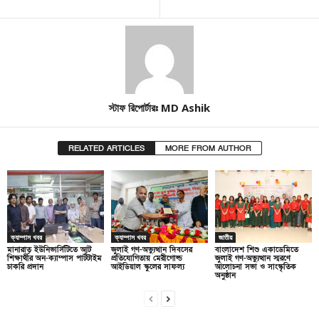
স্টাফ রিপোর্টারঃ MD Ashik
RELATED ARTICLES
MORE FROM AUTHOR
ক্যাম্পাস খবর
ক্যাম্পাস খবর
জাতীয়
মানারাত ইউনিভার্সিটিতে আট
জুলাই গণ-অভ্যুত্থান দিবসের
বাংলাদেশ শিশু একাডেমিতে
শিক্ষার্থীর অন-ক্যাম্পাস পার্টটাইম
প্রতিযোগিতায় মেরীগোল্ড
জুলাই গণ-অভ্যুত্থান স্মরণে
চাকরি প্রদান
আইডিয়াল স্কুলের সাফল্য
আলোচনা সভা ও সাংস্কৃতিক
অনুষ্ঠান