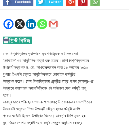
Facebook
Twitter
ঢাকা বিশ্ববিদ্যালয় ক্যাম্পাসে অ্যাপভিত্তিক সাইকেল সেবা
‘জোবাইক’-এর আনুষ্ঠানিক যাত্রা শুরু হয়েছে। ঢাকা বিশ্ববিদ্যালয়ের
উপাচার্য অধ্যাপক ড. মো. আখতারুজ্জামান আজ ১৬ অক্টোবর ২০১৯
বুধবার টিএসসি চত্বরে আনুষ্ঠানিকভাবে জোবাইক কর্মসূচির
উদ্বোধন করেন। ঢাকা বিশ্ববিদ্যালয় কেন্দ্রীয় ছাত্র সংসদ (ডাকসু)-এর
উদ্যোগে ক্যাম্পাসে অ্যাপভিত্তিক এই সাইকেল সেবা কর্মসূচি চালু
হলো।
ডাকসুর ছাত্র পরিবহন সম্পাদক শামস্ধসঢ়; ঈ নোমান-এর সভাপতিত্বে
উদ্বোধনী অনুষ্ঠানে শিক্ষা উপমন্ত্রী মহিবুল হাসান চৌধুরী এমপি
প্রধান অতিথি হিসেবে উপস্থিত ছিলেন। ডাকসু’র ভিপি নুরুল হক
নুর, জিএস গোলাম রব্বানীসহ ডাকসু’র নেতৃবৃন্দ অনুষ্ঠানে বক্তব্য