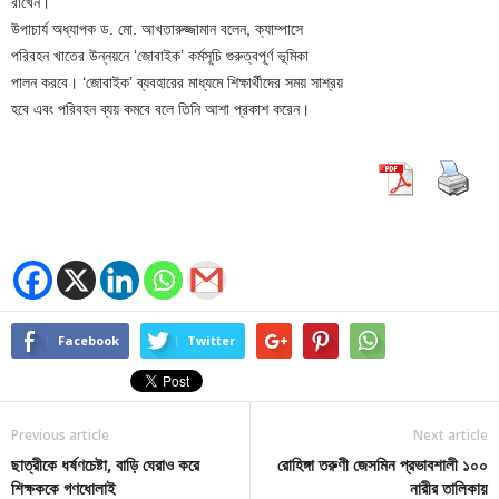
রাখেন।
উপাচার্য অধ্যাপক ড. মো. আখতারুজ্জামান বলেন, ক্যাম্পাসে
পরিবহন খাতের উন্নয়নে ‘জোবাইক’ কর্মসূচি গুরুত্বপূর্ণ ভূমিকা
পালন করবে। ‘জোবাইক’ ব্যবহারের মাধ্যমে শিক্ষার্থীদের সময় সাশ্রয়
হবে এবং পরিবহন ব্যয় কমবে বলে তিনি আশা প্রকাশ করেন।
Facebook
Twitter
Previous article
Next article
ছাত্রীকে ধর্ষণচেষ্টা, বাড়ি ঘেরাও করে
রোহিঙ্গা তরুণী জেসমিন প্রভাবশালী ১০০
শিক্ষককে গণধোলাই
নারীর তালিকায়